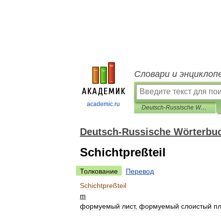
Словари и энциклоп
academic.ru
Deutsch-Russische Wörterbuch der Chemie
Deutsch-Russische Wörterbu
Schichtpreßteil
Толкование
Перевод
Schichtpreßteil
m
формуемый
лист
,
формуемый
слоистый
пл