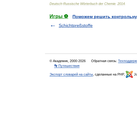
Deutsch
-
Russische
Wörterbuch
der
Chemie
.
2014
.
Игры ⚽
Поможем решить контрольну
Schichtpreßstoffe
© Академик, 2000-2026
Обратная связь:
Техподдерж
👣 Путешествия
Экспорт словарей на сайты
, сделанные на PHP,
Jo