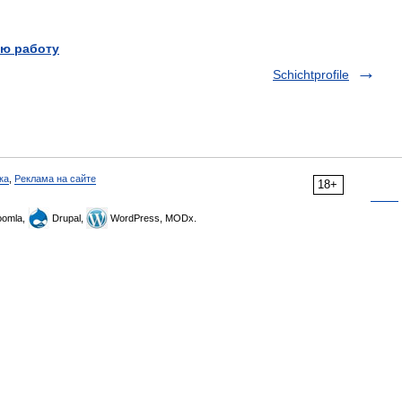
ю работу
Schichtprofile
ка
,
Реклама на сайте
18+
omla,
Drupal,
WordPress, MODx.