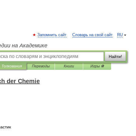
Запомнить сайт
Словарь на свой сайт
RU
едии на Академике
Найти!
Толкования
Переводы
Книги
Игры ⚽
ch der Chemie
астик